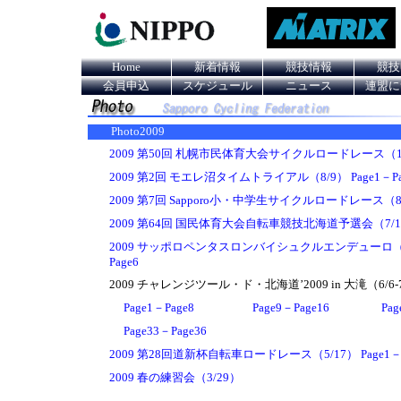
Home
新着情報
競技情報
競技
会員申込
スケジュール
ニュース
連盟に
Photo2009
2009 第50回 札幌市民体育大会サイクルロードレース（10/4）
2009 第2回 モエレ沼タイムトライアル（8/9） Page1－Pa
2009 第7回 Sapporo小・中学生サイクルロードレース（8/9）
2009 第64回 国民体育大会自転車競技北海道予選会（7/18）
2009 サッポロペンタスロンバイシュクルエンデューロ（6/2
Page6
2009 チャレンジツール・ド・北海道’2009 in 大滝（6/6-
Page1－Page8
Page9－Page16
Pag
Page33－Page36
2009 第28回道新杯自転車ロードレース（5/17） Page1－P
2009 春の練習会（3/29）